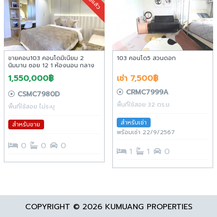
ขายแล้ว
ขายคอน103 คอนโดมิเนียม 2
103 คอนโด5 สวนดอก
นิมมาน ซอย 12 1 ห้องนอน กลาง
นิมมานเหมินท์ ใกล้มหาวิทยาลัย
1,550,000฿
เช่า 7,500฿
เชียงใหม่ สามารถให้เช่ารายวันผ่าน
Airbnb ได้
CRMC7999A
CSMC7980D
พื้นที่ใช้สอย 32 ตร.ม.
พื้นที่ใช้สอย ไม่ระบุ
สำหรับเช่า
สำหรับขาย
พร้อมเช่า 22/9/2567
0
0
0
1
1
0
COPYRIGHT © 2026 KUMUANG PROPERTIES