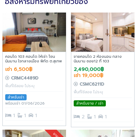
อสังหาริมทรัพย์ที่เกี่ยวข้อง
คอนโด 103 คอนโด ให้เช่า โซน
ขายคอนโด 2 ห้องนอน กลาง
นิมมาน ใจกลางเมือง พิกัด ต.สุเทพ
นิมมาน ซอย12 ที่ 103
อ.เมือง จ.เชียงใหม่
คอนโดมิเนียม วิวโรงแรม Kantary
เช่า 6,500฿
2,490,000฿
hill (English below)
เช่า 19,000฿
CRMC4489D
CSMC6211D
พื้นที่ใช้สอย ไม่ระบุ
พื้นที่ใช้สอย ไม่ระบุ
สำหรับเช่า
พร้อมเช่า 01/06/2026
สำหรับขาย / เช่า
1
1
1
2
1
1