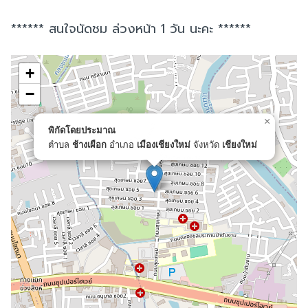
****** สนใจนัดชม ล่วงหน้า 1 วัน นะคะ ******
+
−
×
พิกัดโดยประมาณ
ตำบล
ช้างเผือก
อำเภอ
เมืองเชียงใหม่
จังหวัด
เชียงใหม่