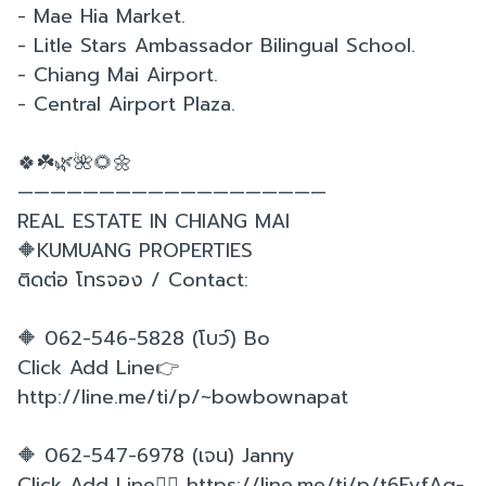
- Mae Hia Market.
- Litle Stars Ambassador Bilingual School.
- Chiang Mai Airport.
- Central Airport Plaza.
🍀☘️🌿🌺🌻🌼
———————————————————
REAL ESTATE IN CHIANG MAI
🔶KUMUANG PROPERTIES
ติดต่อ โทรจอง / Contact:
🔶 062-546-5828 (โบว์) Bo
Click Add Line👉
http://line.me/ti/p/~bowbownapat
🔶 062-547-6978 (เจน) Janny
Click Add Line👉🏻 https://line.me/ti/p/t6EyfAg-