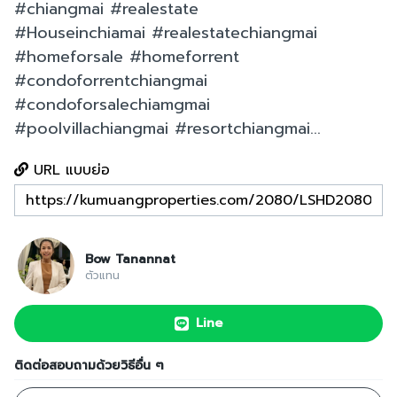
#chiangmai #realestate
#Houseinchiamai #realestatechiangmai
#homeforsale #homeforrent
#condoforrentchiangmai
#condoforsalechiamgmai
#poolvillachiangmai #resortchiangmai...
URL แบบย่อ
Bow Tanannat
ตัวแทน
Line
ติดต่อสอบถามด้วยวิธีอื่น ๆ