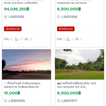
ควาย อ.หางดง จ.เชียงใหม่
ต.หนองควาย อ.หางดง
94,036,250฿
6,500,000฿
LSHD1165
LSHD1166
สำหรับขาย
สำหรับขาย
0
0
0
1
1
1
✅ ที่ดินทำเลดี ใกล้ถนนคลอง
⛰ขายที่ดินใกล้พืชสวนโลก 423
ชลประทาน ใกล้แยกต้นเกว๋น
ตรว ยกแปลง 6.5 ล้าน.
อ.หางดง จ.เชียงใหม่
15,000฿
6,500,000฿
LSHD1605
LSHD1971