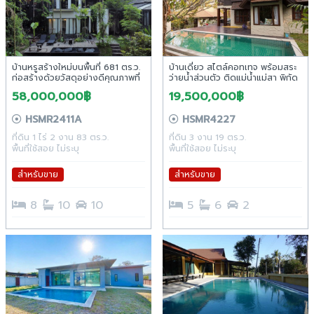
บ้านหรูสร้างใหม่บนพื้นที่ 681 ตร.ว.
บ้านเดี่ยว สไตล์คอทเทจ พร้อมสระ
ก่อสร้างด้วยวัสดุอย่างดีคุณภาพที่
ว่ายน้ำส่วนตัว ติดแม่น้ำแม่สา พิกัด
คู่ควร โซนแม่ริม ต.แม่
ต.แม่แรม อ.แม่ริม จ.เชียงใหม่
58,000,000฿
19,500,000฿
แรม อ.แม่ริม จ.เชียงใหม่
HSMR2411A
HSMR4227
ที่ดิน 1 ไร่ 2 งาน 83 ตร.ว.
ที่ดิน 3 งาน 19 ตร.ว.
พื้นที่ใช้สอย ไม่ระบุ
พื้นที่ใช้สอย ไม่ระบุ
สำหรับขาย
สำหรับขาย
8
10
10
5
6
2