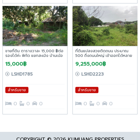
ขายที่ดิน ตารางวาละ 15,000 ฿ต่อ
ที่ดินแปลงสวยติดถนน ประมาณ
รองได้ค่ะ พิกัด แยกสะเมิง บ้านเบ้อ
500 ถึงถนนใหญ่ เข้าออกได้หลาย
ซอย 2
ทาง
15,000฿
9,255,000฿
LSHD1785
LSHD2223
สำหรับขาย
สำหรับขาย
0
0
0
0
0
0
COPYRIGHT © 2026 KUMUANG PROPERTIES