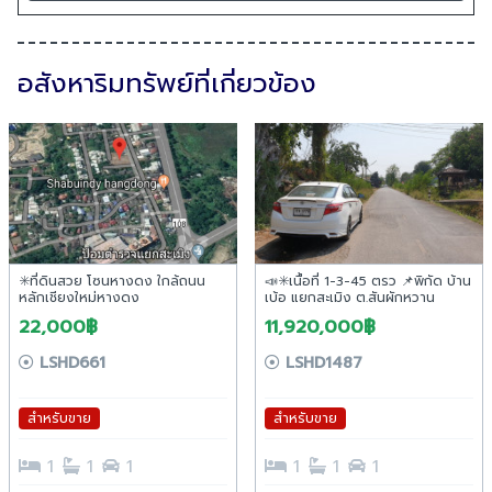
อสังหาริมทรัพย์ที่เกี่ยวข้อง
✳️ที่ดินสวย โซนหางดง ใกล้ถนน
📣✳️เนื้อที่ 1-3-45 ตรว 📌พิกัด บ้าน
หลักเชียงใหม่หางดง
เบ้อ แยกสะเมิง ต.สันผักหวาน
หางดง 🚩ขาย 16,000 ฿/ตรว
22,000฿
11,920,000฿
LSHD661
LSHD1487
สำหรับขาย
สำหรับขาย
1
1
1
1
1
1