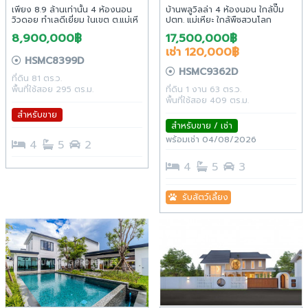
เพียง 8.9 ล้านเท่านั้น 4 ห้องนอน
บ้านพลูวิลล่า 4 ห้องนอน ใกล้ปั๊ม
วิวดอย ทำเลดีเยี่ยม ในเขต ต.แม่เหี
ปตท. แม่เหียะ ใกล้พืชสวนโลก
ยะ อ.เมืองเชียงใหม่ ในโครงการ
8,900,000฿
17,500,000฿
หมู่บ้าน 4 ห้องนอน ติดถนนคลอง
เช่า 120,000฿
ชลประทาน ห่างสนามบิน 7 กม.
HSMC8399D
HSMC9362D
ที่ดิน 81 ตร.ว.
พื้นที่ใช้สอย 295 ตร.ม.
ที่ดิน 1 งาน 63 ตร.ว.
พื้นที่ใช้สอย 409 ตร.ม.
สำหรับขาย
สำหรับขาย / เช่า
พร้อมเช่า 04/08/2026
4
5
2
4
5
3
รับสัตว์เลี้ยง