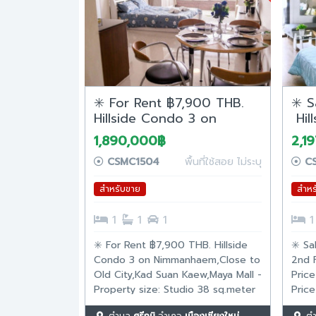
✳️ For Rent ฿7,900 THB.
✳️ S
Hillside Condo 3 on
Hil
Nimmanhaem,Close to Old
Nim
1,890,000฿
2,1
City,Kad Suan Kaew,Maya
CSMC1504
พื้นที่ใช้สอย ไม่ระบุ
CS
Mall
สำหรับขาย
สำหร
1
1
1
1
✳️ For Rent ฿7,900 THB. Hillside
✳️ Sa
Condo 3 on Nimmanhaem,Close to
2nd 
Old City,Kad Suan Kaew,Maya Mall -
Price
Property size: Studio 38 sq.meter
Price
- 1 Bathroom - 10 Floors (Good
Bedro