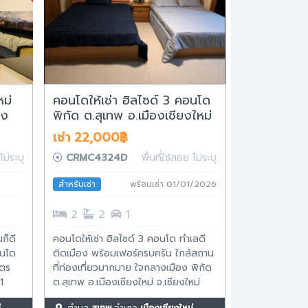
ม่
คอนโดให้เช่า ฮิลไซด์ 3 คอนโด
าง
พิกัด ต.สุเทพ อ.เมืองเชียงใหม่
3
จ.เชียงใหม่ ใกล้เมญ่า
เช่า 22,000฿
ไม่ระบุ
CRMC4324D
พื้นที่ใช้สอย ไม่ระบุ
สำหรับเช่า
พร้อมเช่า 01/01/2026
2
2
1
ก็ดี
คอนโดให้เช่า ฮิลไซด์ 3 คอนโด ทำเลดี
อนโด
ติดเมือง พร้อมเฟอร์ครบครัน ใกล้สถาน
มตร
ที่ท่องเที่ยวมากมาย ใจกลางเมือง พิกัด
1
ต.สุเทพ อ.เมืองเชียงใหม่ จ.เชียงใหม่
ม ตั้ง
ใกล้เมญ่า + ราคา 22,000 บาท/เดือน +