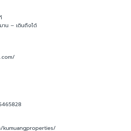
ี
มมาน – เดินถึงได้
s.com/
-5465828
m/kumuangproperties/