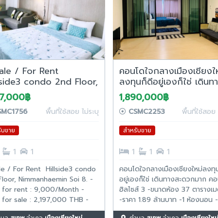
ale / For Rent
คอนโดใจกลางเมืองเชียงให
lside3 condo 2nd Floor,
ลงทุนก็ดีอยู่เองก็ใช่ เดินท
manhaemin Soi 8.
สะดวกมาก คอนโดฮิลไซส์ 
97,000฿
1,890,000฿
MC1756
พื้นที่ใช้สอย ไม่ระบุ
CSMC2253
พื้นที่ใช้สอย 
ับขาย
สำหรับขาย
1
1
1
1
1
le / For Rent Hillside3 condo
คอนโดใจกลางเมืองเชียงใหม่ลงทุน
Floor, Nimmanhaemin Soi 8. -
อยู่เองก็ใช่ เดินทางสะดวกมาก ค
 for rent : 9,000/Month -
ฮิลไซส์ 3 -ขนาดห้อง 37 ตารางเ
 for sale : 2,197,000 THB -
-ราคา 1.89 ล้านบาท -1 ห้องนอน -
oms : 1 - Bathrooms : 1 -
ห้องนั่งเล่น พิกัด คอนโดฮิลไซส์ 3