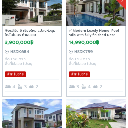
✳️อรสิริน 6 เชียงใหม่ แปลงหัวมุม
✅ Modern Luxuly Home, Pool
ใกล้สโมสร ทำเลสวย
Villa with fully finished Near
Central Festival 6 km.
3,900,000฿
14,990,000฿
HSDK684
HSDK759
ที่ดิน 56 ตร.ว.
ที่ดิน 99 ตร.ว.
พื้นที่ใช้สอย ไม่ระบุ
พื้นที่ใช้สอย ไม่ระบุ
สำหรับขาย
สำหรับขาย
4
3
2
3
4
2