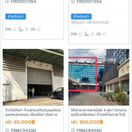
FRSS10736A
FRSS10735A
สำหรับเช่า
สำหรับเช่า
พร้อมเช่า 28/01/2026
0
0
0
0
0
0
โกดังให้เช่า ทำเลทองติดถนนมหิดล
ให้เช่าอาคารพาณิชย์ 4 คูหา ใจกลาง
แยกหนองหอย เชียงใหม่ เดินทาง
คูเมืองเชียงใหม่ ทำเลศักยภาพ ใกล้
สะดวก ใกล้เมือง เหมาะสำหรับ
ถนนคนเดิน
เช่า 30,000฿
เช่า 100,000฿
ทำการค้าและคลังสินค้า
FRMC9425D
FRMC8936D