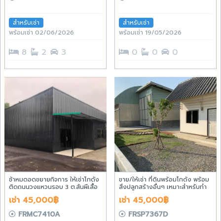
สำหรับเช่า
สำหรับเช่า
พร้อมเช่า 02/06/2026
พร้อมเช่า 19/05/2026
8
2
3
0
0
0
ช้าหมดอดขยายกิจการ ให้เช่าโกดัง
ขาย/ให้เช่า ที่ดินพร้อมโกดัง พร้อม
ติดถนนวงแหวนรอบ 3 ต.สันผีเสื้อ
สิ่งปลูกสร้างอื่นๆ เหมาะสำหรับทำ
อ.เมืองเชียงใหม่ จ.เชียงใหม่
ธุรกิจ ตำบลสารภี อำเภอสารภี
เช่า 45,000฿
เช่า 45,000฿
จังหวัดเชียงใหม่
FRMC7410A
FRSP7367D