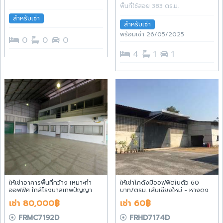
พื้นที่ใช้สอย 383 ตร.ม.
สำหรับเช่า
สำหรับเช่า
พร้อมเช่า 26/05/2025
0
0
0
4
1
1
ให้เช่าอาคารพื้นที่กว้าง เหมาะทำ
ให้เช่าโกดังมีออฟฟิตในตัว 60
ออฟฟิศ ใกล้โรงบาลเทพปัญญา
บาท/ตรม. เส้นเชียงใหม่ - หางดง
ตำบล ฟ้าฮ่าม อำเภอ เมืองเชียงใหม่
บริเวณแยกสะเมิง ตำบลหางดง
เช่า 80,000฿
เช่า 60฿
จังหวัดเชียงใหม่
อำเภอหางดง จังหวัดเชียงใหม่
FRMC7192D
FRHD7174D