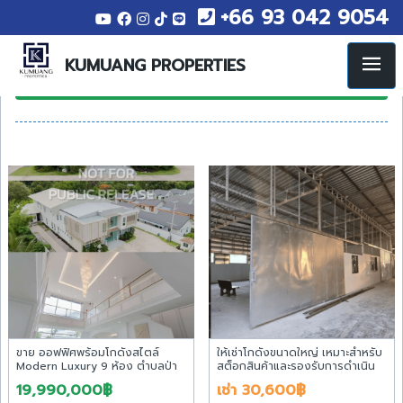
+66 93 042 9054
โรงงาน 12 รายการ
KUMUANG PROPERTIES
แสดงช่องค้นหา
ขาย ออฟฟิศพร้อมโกดังสไตล์
ให้เช่าโกดังขนาดใหญ่ เหมาะสำหรับ
Modern Luxury 9 ห้อง ตำบลป่า
สต็อกสินค้าและรองรับการดำเนิน
ไผ่ อำเภอสันทราย เชียงใหม่ ใกล้
ธุรกิจอย่างมีประสิทธิภาพ
19,990,000฿
เช่า 30,600฿
ถนนวงแหวนรอบที่ 4