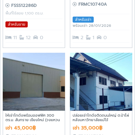
FRMC10740A
FSSS12286D
พื้นที่ใช้สอย 1,100 ตร.ม.
สำหรับเช่า
สำหรับขาย
พร้อมเช่า 28/01/2026
11
12
0
2
1
0
ให้เช่าโกดังพร้อมออฟฟิศ 300
ปล่อยเช่าโกดังติดถนนใหญ่ ต.ป่าไผ่
ตร.ม. สันทราย เชียงใหม่ (วงแหวน
หลังมหาวิทยาลัยแม่โจ้
ใกล้แยกลิขิตชีวัน)
เช่า 45,000฿
เช่า 35,000฿