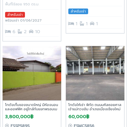
พื้นที่ใช้สอย 950 ตร.ม.
สำหรับเช่า
สำหรับเช่า
พร้อมเช่า 01/06/2027
1
1
1
6
2
10
โกดังเก็บของขนาดใหญ่ มีห้องนอน
โกดังให้เช่า พิกัด ถนนมหิลซอยศาล
และออฟฟิศ อยู่ใกล้กับแยกพรอมเม
เจ้าแม่กวงอิม อำเภอเมืองเชียงใหม่
นาดา เหมาะสำหรับอยู่อาศัยและทำ
3,800,000฿
60,000฿
ธุรกิจ
FSSP5895
FSMC5856