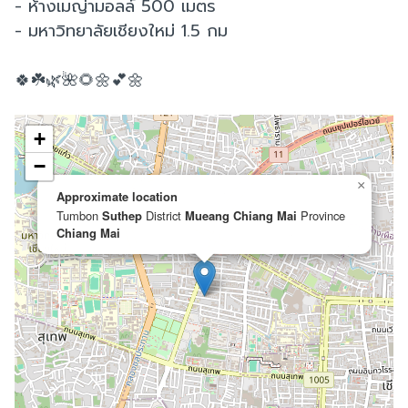
- ห้างเมญ่ามอลล์ 500 เมตร
- มหาวิทยาลัยเชียงใหม่ 1.5 กม
🍀☘️🌿🌺🌻🌼💕🌼
+
−
×
Approximate location
Tumbon
Suthep
District
Mueang Chiang Mai
Province
Chiang Mai