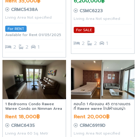
Rent 35,000฿
6,200,000฿
CRMC5438A
CSMC6223
Living Area Not specified
Living Area Not specified
For RENT
For SALE
Available for Rent 01/05/2025
2
2
1
2
2
1
1 Bedrooms Condo Rawee
คอนโด 1 ห้องนอน 45 ตารางเมตร
Waree Condo on Nimman Area
ที่ Rawee waree ใกล้ห้างเมญ่า
มอล ตั้งอยู่ที่ ตำบลช้างเผือก
Rent 18,000฿
Rent 20,000฿
อำเภอเมืองเชียงใหม่ จังหวัด
เชียงใหม่ พร้อมเฟอร์นิเจอร์ครบ
CRMC6435
CRMC6919D
ครันพร้อมอยู่
Living Area 60 Sq. Metr
Living Area Not specified