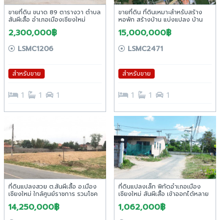
ขายที่ดิน ขนาด 89 ตารางวา ตำบล
ขายที่ดิน ที่ดินเหมาะสำหรับสร้าง
สันผีเสื้อ อำเภอเมืองเชียงใหม่
หอพัก สร้างบ้าน แบ่งแปลง บ้าน
ร้องอ้อ ต.สันผีเสื้อ อ.เมืองเชียงใหม่.
2,300,000฿
15,000,000฿
LSMC1206
LSMC2471
สำหรับขาย
สำหรับขาย
1
1
1
1
1
1
ที่ดินแปลงสวย ต.สันผีเสื้อ อ.เมือง
ที่ดินแปลงเล็ก พิกัดอำเภอเมือง
เชียงใหม่ ใกล้ศูนย์ราชการ รวมโชค
เชียงใหม่ สันผีเสื้อ เข้าออกได้หลาย
เส้นทาง ใกล้ศาลากลาง
14,250,000฿
1,062,000฿
รร.นานาชาตินครพายัพ