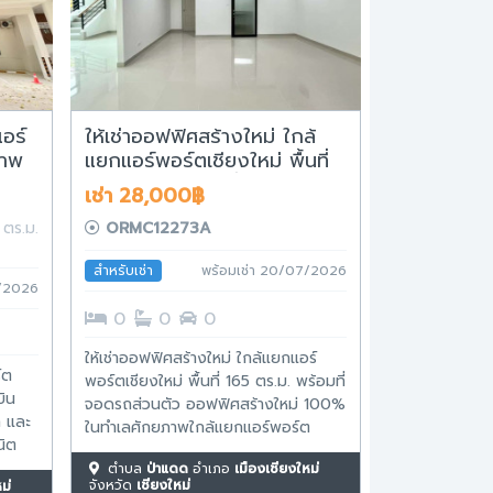
อร์
ให้เช่าออฟฟิศสร้างใหม่ ใกล้
ภาพ
แยกแอร์พอร์ตเชียงใหม่ พื้นที่
ะ
165 ตร.ม. พร้อมที่จอดรถส่วน
เช่า 28,000฿
าบัน
ตัว
5 ตร.ม.
ORMC12273A
สำหรับเช่า
พร้อมเช่า 20/07/2026
5/2026
0
0
0
ให้เช่าออฟฟิศสร้างใหม่ ใกล้แยกแอร์
์ต
พอร์ตเชียงใหม่ พื้นที่ 165 ตร.ม. พร้อมที่
บิน
จอดรถส่วนตัว ออฟฟิศสร้างใหม่ 100%
ท และ
ในทำเลศักยภาพใกล้แยกแอร์พอร์ต
นิต
เชียงใหม่ เหมาะสำหรับบริษัท สำนักงาน
ร.ม.
ตำบล
ป่าแดด
อำเภอ
เมืองเชียงใหม่
คลินิก สตูดิโอ ศูนย์อบรม หรือธุรกิจที่
จังหวัด
เชียงใหม่
ม่
ขนาด