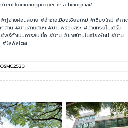
m/rent.kumuangproperties.chiangmai/
่ #กู้ง่ายผ่อนสบาย #อำเภอเมืองเชียงใหม่ #เชียงใหม่ #กา
ลักล้าน #บ้านล้านต้นๆ #บ้านพร้อมสระ #บ้านทรงโมเดิร์น
อ #ฟรีดำเนินการสินเชื่อ #บ้าน #ขายบ้านในเชียงใหม่ #บ้าน
ง #ไลฟ์สไตล์