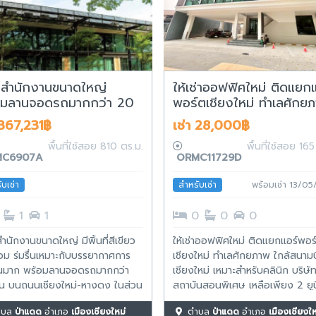
ที่สำนักงานขนาดใหญ่
ให้เช่าออฟฟิศใหม่ ติดแยกแ
อมลานจอดรถมากกว่า 20
พอร์ตเชียงใหม่ ทำเลศักย
 บนถนนเชียงใหม่-หางดง
ใกล้สนามบินเชียงใหม่ เหมา
 367,231฿
เช่า 28,000฿
สำหรับคลินิก บริษัท และสถ
พื้นที่ใช้สอย 810 ตร.ม.
พื้นที่ใช้สอย 16
สอนพิเศษ
C6907A
ORMC11729D
บเช่า
สำหรับเช่า
พร้อมเช่า 13/0
1
1
0
0
0
่สำนักงานขนาดใหญ่ มีพิ้นที่สีเขียว
ให้เช่าออฟฟิศใหม่ ติดแยกแอร์พอร
อม ร่มรื่นเหมาะกับบรรยากาศการ
เชียงใหม่ ทำเลศักยภาพ ใกล้สนาม
นมาก พร้อมลานจอดรถมากกว่า
เชียงใหม่ เหมาะสำหรับคลินิก บริษั
น บนถนนเชียงใหม่-หางดง ในส่วน
สถาบันสอนพิเศษ เหลือเพียง 2 ยู
าดพื้นที่ใช้สอย ทางผู้สนใจเช่า
สุดท้าย ราคาเช่า ยูนิตขนาด 165 ต
ำบล
ป่าแดด
อำเภอ
เมืองเชียงใหม่
ตำบล
ป่าแดด
อำเภอ
เมืองเชียงให
ถเลือกขนาดเล็กใหญ่ได้ ราคา
ราคา 28,000 บาท / เดือน ยูนิต