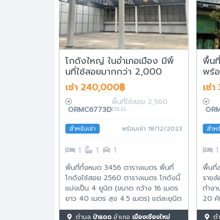
โกดังใหญ่ ในอำเภอเมือง มีพิ้
พื้น
นที่ใช้สอยมากกว่า 2,000
พร้
ตารางเมตร
คัน
เช่า 240,000฿
เช่า
พื้นที่ใช้สอย 2,560
ตร.ม.
ORMC6773D
ORM
สำหรับเช่า
พร้อมเช่า 18/12/2023
สำหรั
1
1
1
1
พิ้นที่ทั้งหมด 3456 ตารางเมตร พิ้นที่
พื้นที
โกดังใช้สอย 2560 ตารางเมตร โกดังนี้
รายล้
แบ่งเป็น 4 ยูนิต (ขนาด กว้าง 16 เมตร
ทำงา
ยาว 40 เมตร สูง 4.5 เมตร) แต่ละยูนิต
20 คั
จะได้รับ: พิ้นที่ใช้สอยในอาคาร 640
ของขน
ตำบล
ป่าแดด
อำเภอ
เมืองเชียงใหม่
ต
ตารางเมตร พิ้นที่จอดรถ 224 ตาราง
สามาร