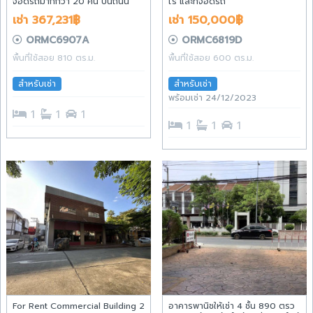
จอดรถมากกว่า 20 คัน บนถนน
ไร่ และที่จอดรถ
เชียงใหม่-หางดง
เช่า 367,231฿
เช่า 150,000฿
ORMC6907A
ORMC6819D
พื้นที่ใช้สอย 810 ตร.ม.
พื้นที่ใช้สอย 600 ตร.ม.
สำหรับเช่า
สำหรับเช่า
พร้อมเช่า 24/12/2023
1
1
1
1
1
1
For Rent Commercial Building 2
อาคารพานิชให้เช่า 4 ชั้น 890 ตรว