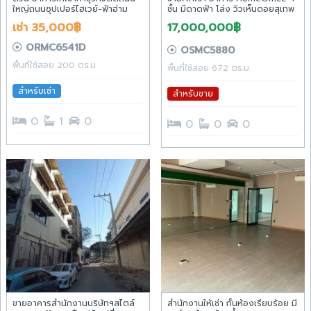
ใหญ่ถนนซุปเปอร์ไฮเวย์-ฟ้าฮ่าม
ชั้น มีดาดฟ้า โล่ง วิวเห็นดอยสุเทพ
ไกล้เซนทรัลเฟสและโรงพยาบาล
ชัดเจน โซนเจ็ดยอด เชียงใหม่
เช่า 35,000฿
17,000,000฿
เทพปัญญา ตำบล ฟ้าฮ่าม อำเภอ
เมืองเชียงใหม่ เชียงใหม่
ORMC6541D
OSMC5880
พื้นที่ใช้สอย 200 ตร.ม.
พื้นที่ใช้สอย 672 ตร.ม.
สำหรับเช่า
สำหรับขาย
0
1
0
0
0
0
ขายอาคารสำนักงานบริษัทฯสไตล์
สำนักงานให้เช่า กั้นห้องเรียบร้อย มี