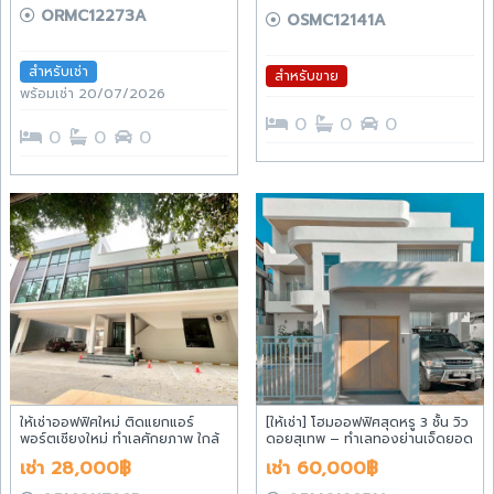
ORMC12273A
OSMC12141A
สำหรับเช่า
สำหรับขาย
พร้อมเช่า 20/07/2026
0
0
0
0
0
0
ให้เช่าออฟฟิศใหม่ ติดแยกแอร์
[ให้เช่า] โฮมออฟฟิศสุดหรู 3 ชั้น วิว
พอร์ตเชียงใหม่ ทำเลศักยภาพ ใกล้
ดอยสุเทพ – ทำเลทองย่านเจ็ดยอด
สนามบินเชียงใหม่ เหมาะสำหรับ
ใกล้ห้าง MAYA เพียง 900 เมตร
เช่า 28,000฿
เช่า 60,000฿
คลินิก บริษัท และสถาบันสอนพิเศษ