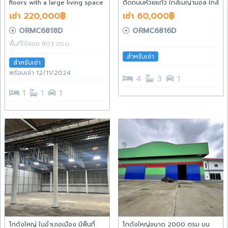
floors with a large living space
ติดถนนห้วยแก้ว ใกล้เมญ่ามอล ใกล้
803 Square meters on Nimman
นิมมาน ตำบลสุเทพ อำเมือง
เช่า 220,000฿
เช่า 60,000฿
Road close to Maya Shopping
เชียงใหม่ จังหวัดเชียงใหม่
Mall
ORMC6818D
ORMC6816D
พื้นที่ใช้สอย 803 ตร.ม.
สำหรับเช่า
สำหรับเช่า
พร้อมเช่า 12/11/2024
4
3
1
1
1
1
โกดังใหญ่ ในอำเภอเมือง มีพิ้นที่
โกดังใหญ่ขนาด 2000 ตรม บน