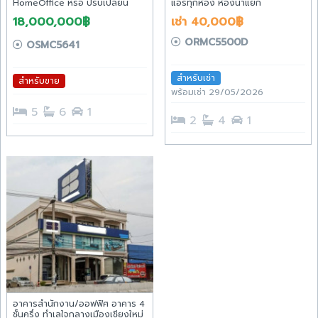
HomeOffice หรือ ปรับเปลี่ยน
แอร์ทุกห้อง ห้องน้ำแยก
โรงเรียนสอนภาษา สถานบันศึกษา
18,000,000฿
เช่า 40,000฿
ต่างๆได้หลากหลายอย่าง
ORMC5500D
OSMC5641
สำหรับเช่า
สำหรับขาย
พร้อมเช่า 29/05/2026
5
6
1
2
4
1
อาคารสำนักงาน/ออฟฟิศ อาคาร 4
ชั้นครึ่ง ทำเลใจกลางเมืองเชียงใหม่