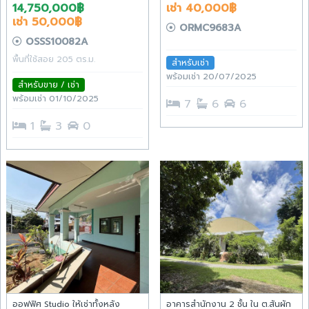
พร้อมที่จอดรถ และแอร์ทุกห้อง
14,750,000฿
เช่า 40,000฿
เหมาะสำหรับ: ออฟฟิศ | สำนักงาน |
เช่า 50,000฿
บริษัท | คลินิก | โคเวิร์กกิ้ง | สตูดิ
ORMC9683A
โอ | โชว์รูม | ร้านกาแฟ
OSSS10082A
พื้นที่ใช้สอย 205 ตร.ม.
สำหรับเช่า
พร้อมเช่า 20/07/2025
สำหรับขาย / เช่า
พร้อมเช่า 01/10/2025
7
6
6
1
3
0
ออฟฟิศ Studio ให้เช่าทั้งหลัง
อาคารสำนักงาน 2 ชั้น ใน ต.สันผัก