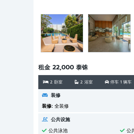
租金 22,000 泰铢
2 卧室
2 浴室
停车 1 辆车
装修
装修:
全装修
公共设施
公共泳池
公