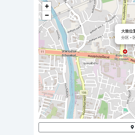
+
−
大致位
分区
-