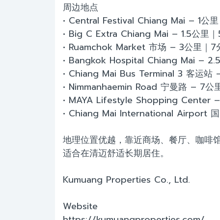
周边地点
• Central Festival Chiang Mai – 
• Big C Extra Chiang Mai – 1.5公
• Ruamchok Market 市场 – 3公里｜
• Bangkok Hospital Chiang Mai –
• Chiang Mai Bus Terminal 3 客
• Nimmanhaemin Road 宁曼路 – 7
• MAYA Lifestyle Shopping Cent
• Chiang Mai International Airp
地理位置优越，靠近商场、餐厅、咖啡
适合在清迈舒适长期居住。
Kumuang Properties Co., Ltd.
Website
https://kumuangproperties.com/