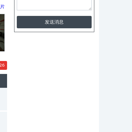
片
发送消息
26