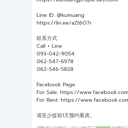
Line ID: @kumuang
https://lin.ee/aZt6O7r
联系方式
Call + Line
093-042-9054
062-547-6978
062-546-5828
Facebook Page
For Sale: https://www.facebook.co
For Rent: https://www.facebook.co
请至少提前1天预约看房。