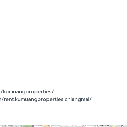
m/kumuangproperties/
m/rent.kumuangproperties.chiangmai/