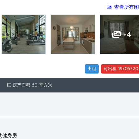
查看所有图
+4
出租
可出租 19/05/20
房产面积 60 平方米
共健身房