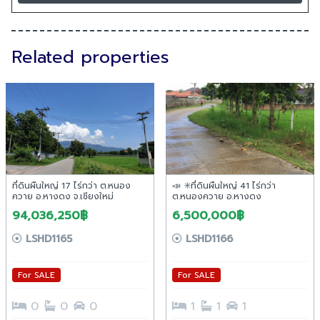
Related properties
ที่ดินผืนใหญ่ 17 ไร่กว่า ต.หนอง
📣 ✳️ที่ดินผืนใหญ่ 41 ไร่กว่า
ควาย อ.หางดง จ.เชียงใหม่
ต.หนองควาย อ.หางดง
94,036,250฿
6,500,000฿
LSHD1165
LSHD1166
For SALE
For SALE
0
0
0
1
1
1