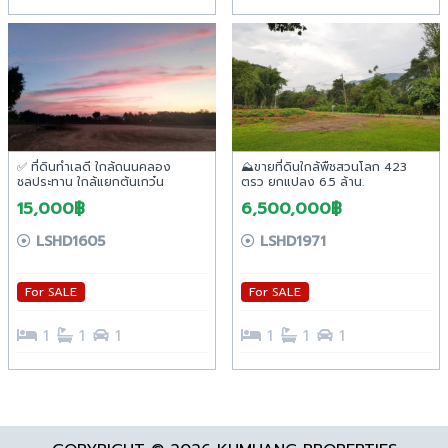
✅ ที่ดินทำเลดี ใกล้ถนนคลอง
⛰ขายที่ดินใกล้พืชสวนโลก 423
ชลประทาน ใกล้แยกต้นเกว๋น
ตรว ยกแปลง 6.5 ล้าน.
อ.หางดง จ.เชียงใหม่
15,000฿
6,500,000฿
LSHD1605
LSHD1971
For SALE
For SALE
1
1
1
1
1
1