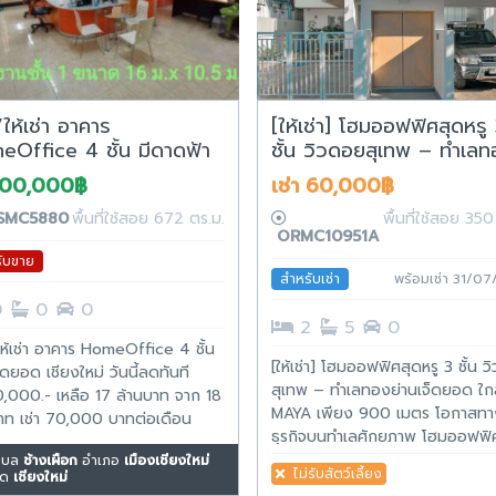
ให้เช่า อาคาร
[ให้เช่า] โฮมออฟฟิศสุดหรู
Office 4 ชั้น มีดาดฟ้า
ชั้น วิวดอยสุเทพ – ทำเล
 วิวเห็นดอยสุเทพชัดเจน
ย่านเจ็ดยอด ใกล้ห้าง MA
000,000฿
เช่า 60,000฿
จ็ดยอด เชียงใหม่
เพียง 900 เมตร
MC5880
พื้นที่ใช้สอย 672 ตร.ม.
พื้นที่ใช้สอย 350
ORMC10951A
ับขาย
สำหรับเช่า
พร้อมเช่า 31/0
0
0
0
2
5
0
ห้เช่า อาคาร HomeOffice 4 ชั้น
[ให้เช่า] โฮมออฟฟิศสุดหรู 3 ชั้น 
็ดยอด เชียงใหม่ วันนี้ลดทันที
สุเทพ – ทำเลทองย่านเจ็ดยอด ใกล
,000.- เหลือ 17 ล้านบาท จาก 18
MAYA เพียง 900 เมตร โอกาสทา
าท เช่า 70,000 บาทต่อเดือน
ธุรกิจบนทำเลศักยภาพ โฮมออฟฟิ
เช่าระยะยาว (ต่อสัญญาปีต่อปี)
ดีไซน์ทันสมัย พื้นที่กว้างขวางถึง
ำบล
ช้างเผือก
อำเภอ
เมืองเชียงใหม่
ffice แบบ 4 ชั้น มีดาดฟ้า
ไม่รับสัตว์เลี้ยง
ัด
เชียงใหม่
ตารางเมตร พร้อมระเบียงชมวิวดอ
รขนาดยาว 16 ม. x ความกว้าง