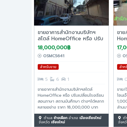
ขายอาคารสำนักงานบริษัทฯ
ขาย/
สไตล์ HomeOffice หรือ ปรับ
Home
เปลี่ยนโรงเรียนสอนภาษา สถาน
โล่ง
18,000,000฿
17,
บันศึกษา ต่างๆได้หลากหลาย
โซนเ
OSMC5641
OS
อย่าง
สำหรับขาย
สำหร
5
6
1
ขายอาคารสำนักงานบริษัทฯสไตล์
ขาย/ใ
HomeOffice หรือ ปรับเปลี่ยนโรงเรียน
โซนเจ
สอนภาษา สถานบันศึกษา ต่างๆได้หลาก
1,000
หลายอย่าง ราคา 18,000,000 บาท
ล้านบ
พื้นที่ใช้สอย 672 ตร.ม. เนื้อที่ดิน 76
สัญญา
ตำบล
ช้างเผือก
อำเภอ
เมืองเชียงใหม่
ต
ตร.วา ชั้น 1 เป็นสำนักงาน เปิดโล่งทั้งชั้น
HomeO
จังหวัด
เชียงใหม่
จังหว
ติดกระจกและผนังคอนกรีต ชั้น 2 มี 5
อาคา