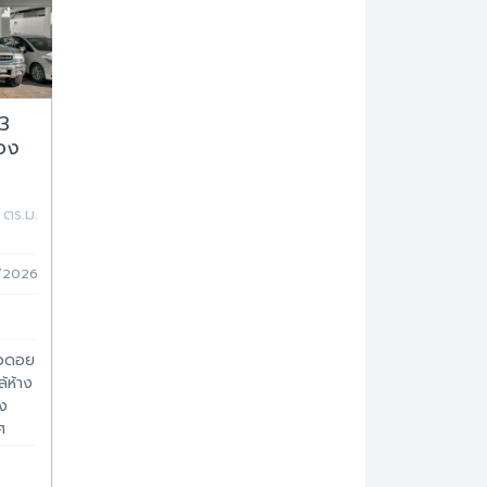
 3
ทอง
YA
 ตร.ม.
7/2026
วิวดอย
้ห้าง
ง
ศ
 350
ยสุ