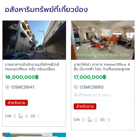
อสังหาริมทรัพย์ที่เกี่ยวข้อง
ขายอาคารสำนักงานบริษัทฯสไตล์
ขาย/ให้เช่า อาคาร HomeOffice 4
HomeOffice หรือ ปรับเปลี่ยน
ชั้น มีดาดฟ้า โล่ง วิวเห็นดอยสุเทพ
โรงเรียนสอนภาษา สถานบันศึกษา
ชัดเจน โซนเจ็ดยอด เชียงใหม่
18,000,000฿
17,000,000฿
ต่างๆได้หลากหลายอย่าง
OSMC5641
OSMC5880
พื้นที่ใช้สอย 672 ตร.ม.
สำหรับขาย
สำหรับขาย
5
6
1
0
0
0